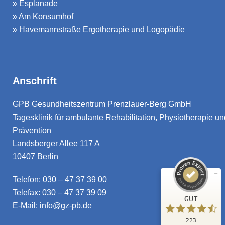
»
Esplanade
»
Am Konsumhof
»
Havemannstraße Ergotherapie und Logopädie
Anschrift
Kundenbewertungen und Erfahrungen zu
GPB Gesundheitszentrum Prenzlauer-Berg GmbH
GPB Gesundheitszentrum Prenzlauer-Berg
8
(
)
Profile
Tagesklinik für ambulante Rehabilitation, Physiotherapie un
Prävention
GUT
%
100
Landsberger Allee 117 A
Empfehlungen auf
ProvenExpert.com
10407 Berlin
5,00
/
4,31
1
Telefon:
030 – 47 37 39 00
222
Telefax: 030 – 47 37 39 09
Bewertung auf
7
Bewertungen von
GUT
ProvenExpert.com
anderen Quellen
E-Mail: info@gz-pb.de
223
Blick aufs ProvenExpert-Profil werfen